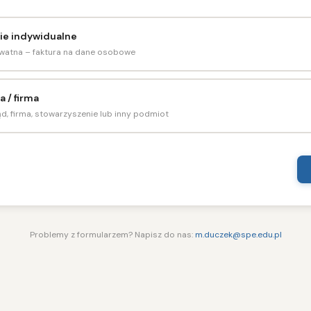
ie indywidualne
atna – faktura na dane osobowe
a / firma
ąd, firma, stowarzyszenie lub inny podmiot
Problemy z formularzem? Napisz do nas:
m.duczek@spe.edu.pl