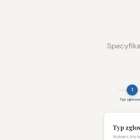
Specyfik
1
Typ zgłosze
Typ zgło
Wybierz, kto 