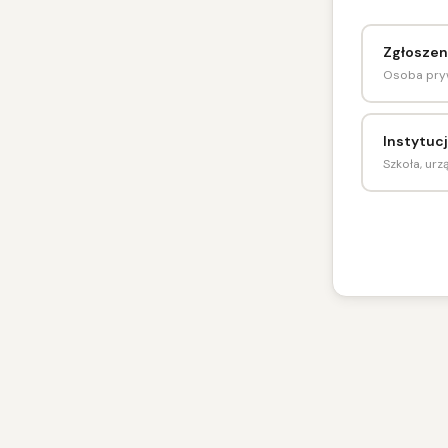
Zgłoszen
Osoba pryw
Instytucj
Szkoła, urz