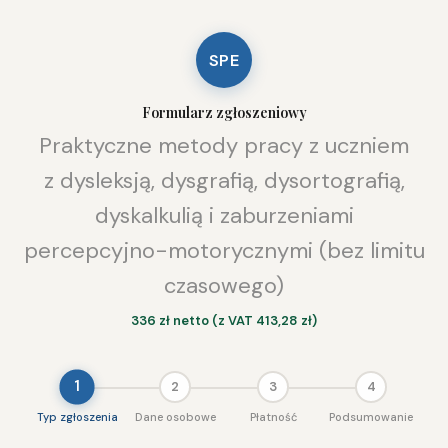
SPE
Formularz zgłoszeniowy
Praktyczne metody pracy z uczniem
z dysleksją, dysgrafią, dysortografią,
dyskalkulią i zaburzeniami
percepcyjno-motorycznymi (bez limitu
czasowego)
336 zł netto (z VAT 413,28 zł)
1
2
3
4
Typ zgłoszenia
Dane osobowe
Płatność
Podsumowanie