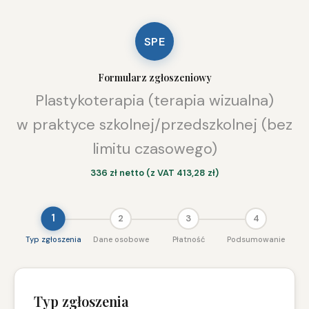
SPE
Formularz zgłoszeniowy
Plastykoterapia (terapia wizualna)
w praktyce szkolnej/przedszkolnej (bez
limitu czasowego)
336 zł netto (z VAT 413,28 zł)
1
2
3
4
Typ zgłoszenia
Dane osobowe
Płatność
Podsumowanie
Typ zgłoszenia