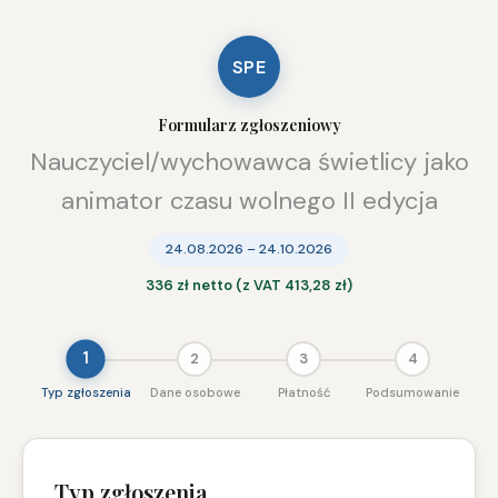
SPE
Formularz zgłoszeniowy
Nauczyciel/wychowawca świetlicy jako
animator czasu wolnego II edycja
24.08.2026 – 24.10.2026
336 zł netto (z VAT 413,28 zł)
1
2
3
4
Typ zgłoszenia
Dane osobowe
Płatność
Podsumowanie
Typ zgłoszenia